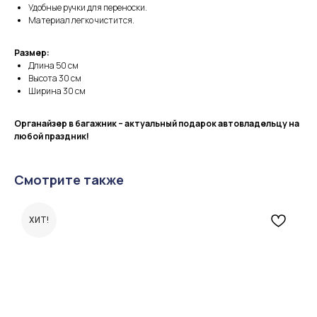
Удобные ручки для переноски.
Материал легко чистится.
Размер:
Длина 50 см
Высота 30 см
Ширина 30 см
Органайзер в багажник – актуальный подарок автовладельцу на
любой праздник!
Смотрите также
ХИТ!
Информация
для покупателей