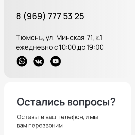
Меховые накидки
Велюровые накидки
Аксессуары
Доставка и оплата
Отзывы
Акции
ИП Протасов А.В.
ОГРН 313723233100226
Политика конфиденциальности
Создание сайта