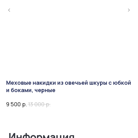
Нам доверяют
Читать
отзывы
4,0
5,0
Меховые накидки из овечьей шкуры с юбкой
М
и боками, черные
п
р.
р.
9 500
13 000
3 
4,9
5,0