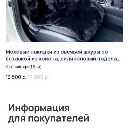
Нам доверяют
Читать
отзывы
Меховые накидки из овечьей шкуры со
М
вставкой из койота, силиконовый подклад,
п
4,0
5,0
черные
Короткий ворс (1,6 см)
р.
р.
13 500
17 000
3 
4,9
5,0