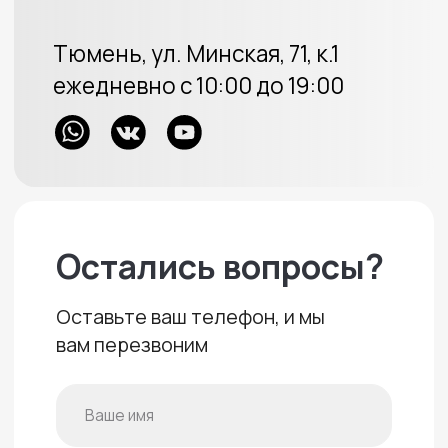
Велюровые накидки
Аксессуары
Доставка и оплата
Отзывы
Акции
ИП Протасов А.В.
ОГРН 313723233100226
Политика конфиденциальности
Создание сайта