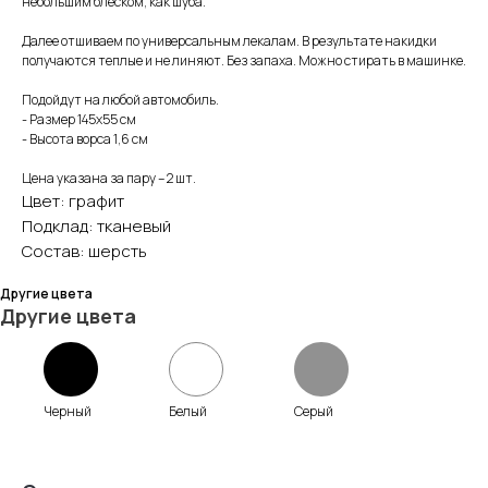
небольшим блеском, как шуба.
Далее отшиваем по универсальным лекалам. В результате накидки
получаются теплые и не линяют. Без запаха. Можно стирать в машинке.
Подойдут на любой автомобиль.
- Размер 145х55 см
- Высота ворса 1,6 см
Цена указана за пару – 2 шт.
Цвет: графит
Подклад: тканевый
Состав: шерсть
Другие цвета
Другие цвета
Черный
Белый
Серый