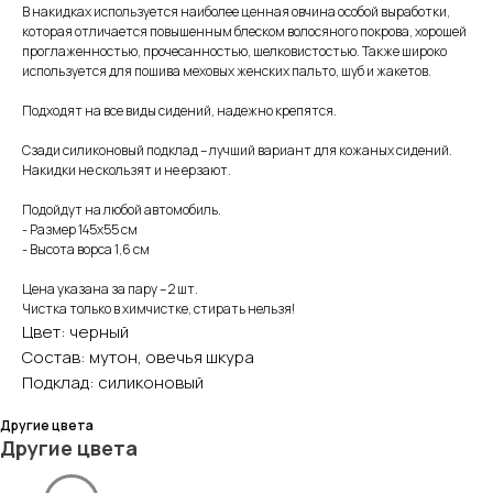
В накидках используется наиболее ценная овчина особой выработки,
которая отличается повышенным блеском волосяного покрова, хорошей
проглаженностью, прочесанностью, шелковистостью. Также широко
используется для пошива меховых женских пальто, шуб и жакетов.
⠀
Подходят на все виды сидений, надежно крепятся.
Сзади силиконовый подклад – лучший вариант для кожаных сидений.
Накидки не скользят и не ерзают.
Подойдут на любой автомобиль.
- Размер 145х55 см
- Высота ворса 1,6 см
Цена указана за пару – 2 шт.
Чистка только в химчистке, стирать нельзя!
Цвет: черный
Состав: мутон, овечья шкура
Подклад: силиконовый
Другие цвета
Другие цвета