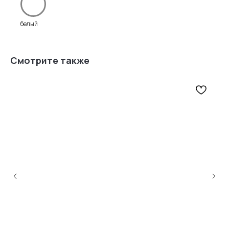
белый
Смотрите также
Информация
для покупателей
Нам доверяют
Читать
отзывы