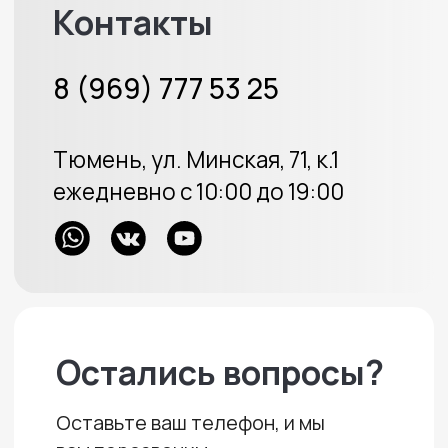
Меховые накидки
Велюровые накидки
Аксессуары
Доставка и оплата
Отзывы
Акции
ИП Протасов А.В.
ОГРН 313723233100226
Политика конфиденциальности
Создание сайта