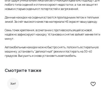
Благодаря уникальным лекалам авто-накидки идеально подойдут для
любого типа сидений и отлично скроют недостатки, а так же защитят
новые и старые сиденья от потертостей и загрязнений.
Данные накидки на сиденья остаются прохладными летом и теплыми
зимой. За счёт высокого качества материала НЕ окрасят вашу одежду.
Семь точек крепления, в сочетании с противоскользящей основой,
надёжно зафиксируют накидку. Установка и снятие займёт менее пяти
минут.
Автомобильные накидки можно быстро снять, положить в стиральную
машинку, установить "деликатный" режим и постирать на 30-40
градусов. Высушить и снова установить в автомобиль.
Смотрите также
Хит!
Информация
для покупателей