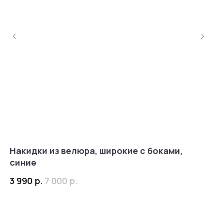
Нам доверяют
Читать
отзывы
4,0
5,0
Накидки из велюра, широкие с боками,
На
синие
с
р.
р.
4,9
3 990
7 000
4 