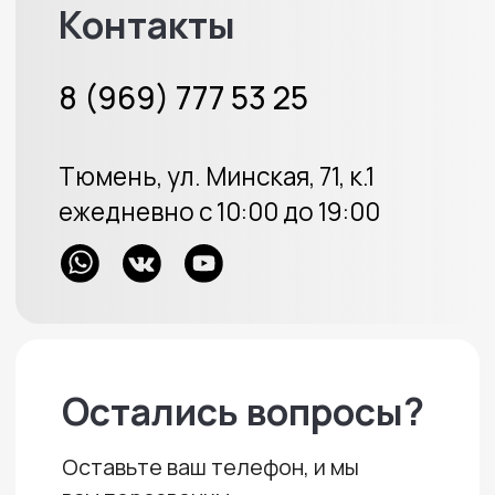
Меховые накидки
Велюровые накидки
Аксессуары
Доставка и оплата
Отзывы
Акции
ИП Протасов А.В.
ОГРН 313723233100226
Политика конфиденциальности
Создание сайта