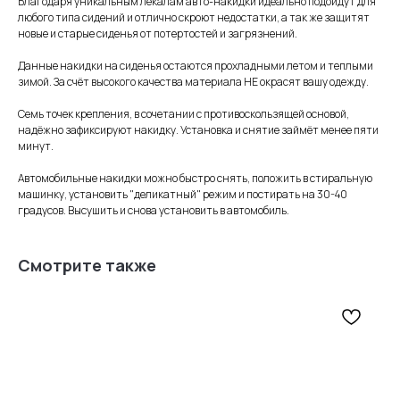
Благодаря уникальным лекалам авто-накидки идеально подойдут для
любого типа сидений и отлично скроют недостатки, а так же защитят
новые и старые сиденья от потертостей и загрязнений.
Данные накидки на сиденья остаются прохладными летом и теплыми
зимой. За счёт высокого качества материала НЕ окрасят вашу одежду.
Семь точек крепления, в сочетании с противоскользящей основой,
надёжно зафиксируют накидку. Установка и снятие займёт менее пяти
минут.
Автомобильные накидки можно быстро снять, положить в стиральную
машинку, установить "деликатный" режим и постирать на 30-40
градусов. Высушить и снова установить в автомобиль.
Смотрите также
Информация
для покупателей