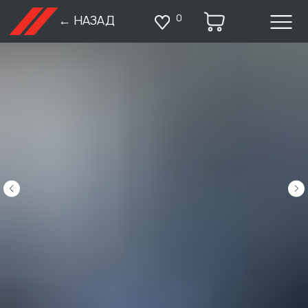
0
← НАЗАД