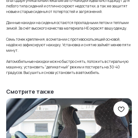
Благодаря уникальным лекалам авто-накидки идеально подойдут для
любого типа сидений и отлично скроют недостатки, а так же защитят
новые и старые сиденья от потертостей и загрязнений.
Данные накидки на сиденья остаются прохладными летом и теплыми
зимой. За счёт высокого качества материала НЕ окрасят вашу одежду.
Семь точек крепления, в сочетании с противоскользящей основой,
надёжно зафиксируют накидку. Установка и снятие займёт менее пяти
минут.
Автомобильные накидки можно быстро снять, положить в стиральную
машинку, установить "деликатный" режим и постирать на 30-40
градусов. Высушить и снова установить в автомобиль.
Смотрите также
Информация
для покупателей