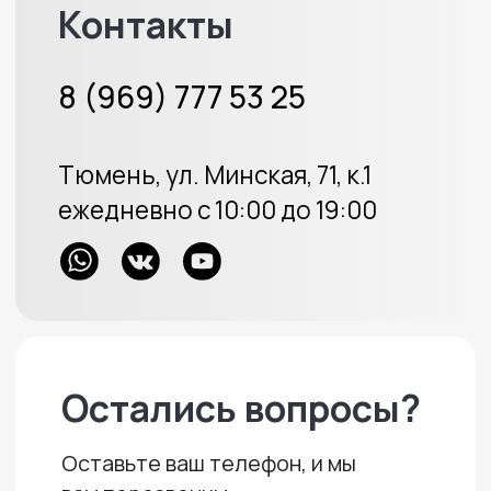
Меховые накидки
Велюровые накидки
Аксессуары
Доставка и оплата
Отзывы
Акции
ИП Протасов А.В.
ОГРН 313723233100226
Политика конфиденциальности
Создание сайта