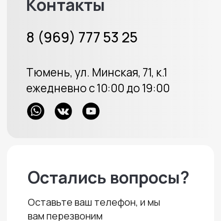
Меховые накидки
Велюровые накидки
Аксессуары
Доставка и оплата
Отзывы
Акции
ИП Протасов А.В.
ОГРН 313723233100226
Политика конфиденциальности
Создание сайта