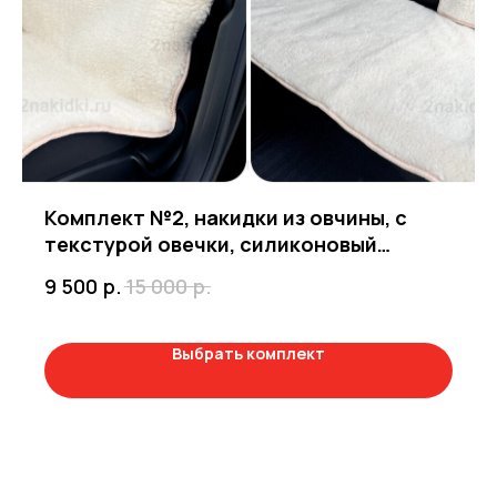
Нам доверяют
Читать
отзывы
Комплект №2, накидки из овчины, с
текстурой овечки, силиконовый
подклад
р.
р.
9 500
15 000
4,0
5,0
Выбрать комплект
4,9
5,0