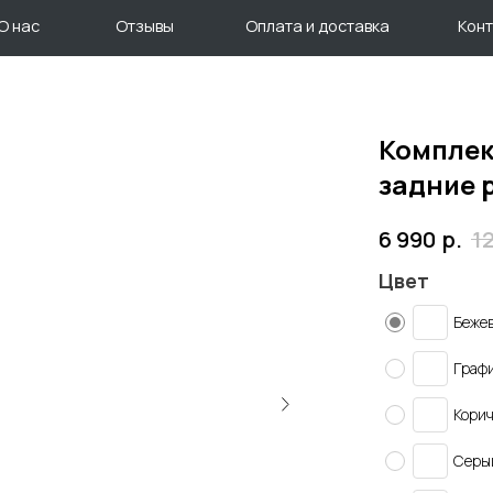
Отзывы
Оплата и доставка
Контакты
Комплек
задние 
р.
6 990
1
Цвет
Беже
Граф
Кори
Серы