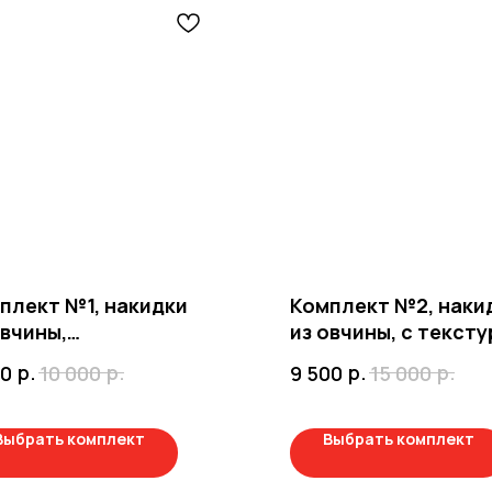
плект №1, накидки
Комплект №2, наки
овчины,
из овчины, с текст
иконовый подклад
овечки, силиконов
р.
р.
р.
р.
00
10 000
9 500
15 000
подклад
Выбрать комплект
Выбрать комплект