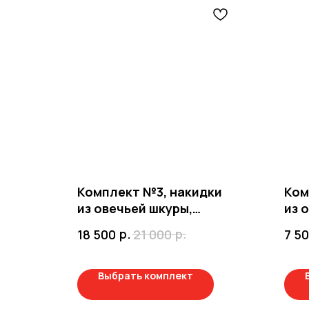
Комплект №3, накидки
Ком
из овечьей шкуры,
из 
короткий ворс,
сил
р.
р.
18 500
21 000
7 5
силиконовый подклад
Выбрать комплект