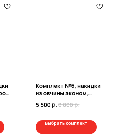
дки
Комплект №6, накидки
урой
из овчины эконом,
ый
тканевый подклад
р.
р.
5 500
8 000
Выбрать комплект