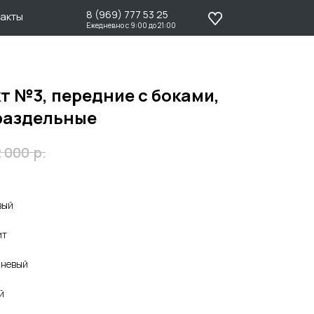
8 (969) 777 53 25
Ежедневно с 9:00 до 21:00
т №3, передние с боками,
раздельные
р.
2 000
вый
ит
чневый
й