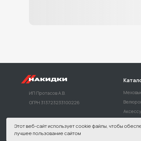
Катал
Меховые
ИП Протасов А.В.
Велюров
ОГРН 313723233100226
Аксесс
Этот веб-сайт использует cookie файлы, чтобы обесп
Политика конфиденциальности
лучшее пользование сайтом