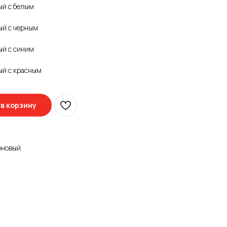
ый с белым
ый с черным
ый с синим
ый с красным
в корзину
оновый