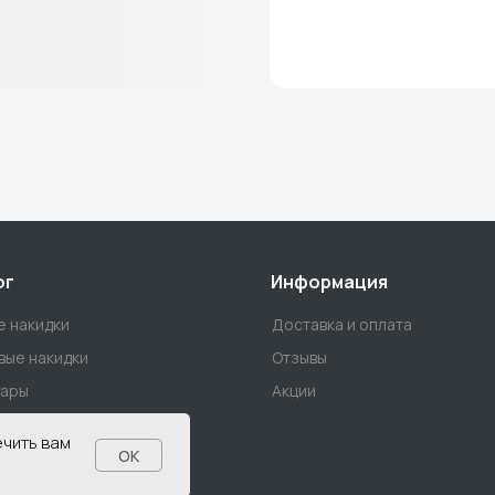
ог
Информация
 накидки
Доставка и оплата
ые накидки
Отзывы
уары
Акции
ечить вам
OK