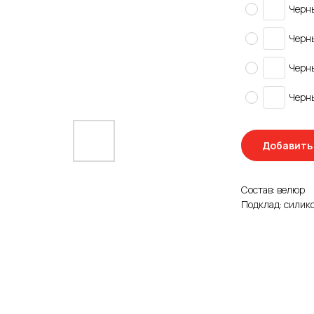
Черн
Черн
Черн
Черн
Добавить 
Состав: велюр
Подклад: силик