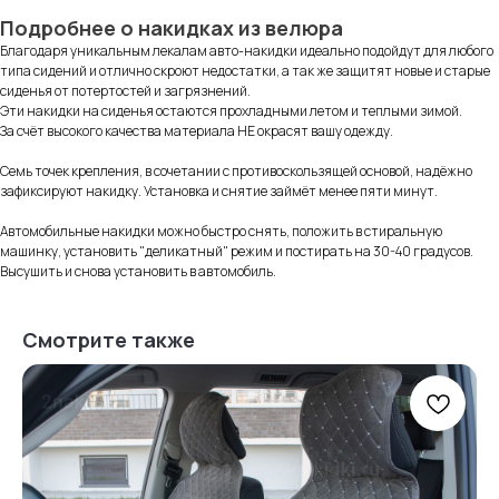
Подробнее о накидках из велюра
Благодаря уникальным лекалам авто-накидки идеально подойдут для любого
типа сидений и отлично скроют недостатки, а так же защитят новые и старые
сиденья от потертостей и загрязнений.
Эти накидки на сиденья остаются прохладными летом и теплыми зимой.
За счёт высокого качества материала НЕ окрасят вашу одежду.
Информация
Семь точек крепления, в сочетании с противоскользящей основой, надёжно
зафиксируют накидку. Установка и снятие займёт менее пяти минут.
для покупателей
Автомобильные накидки можно быстро снять, положить в стиральную
машинку, установить "деликатный" режим и постирать на 30-40 градусов.
Высушить и снова установить в автомобиль.
Смотрите также
Нам доверяют
Читать
отзывы