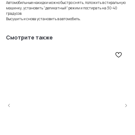
Автомобильные накидки можно быстро снять, положить в стиральную
машинку, установить "деликатный" режим и постирать на 30-40
градусов.
Высушить и снова установить в автомобиль.
Нам доверяют
Читать
Смотрите также
отзывы
4,0
5,0
4,9
5,0