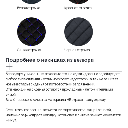
Белая строчка
Красная строчка
Синяя строчка
Черная строчка
Подробнее о накидках из велюра
Благодаря уникальным лекалам авто-накидки идеально подойдут для
любого типа сидений и отлично скроют недостатки, а так же защитят
новые и старые сиденья от потертостей и загрязнений.
Эти накидки на сиденья остаются прохладными летом и теплыми
зимой.
Информация
За счёт высокого качества материала НЕ окрасят вашу одежду.
для покупателей
Семь точек крепления, в сочетании с противоскользящей основой,
надёжно зафиксируют накидку. Установка и снятие займёт менее пяти
минут.