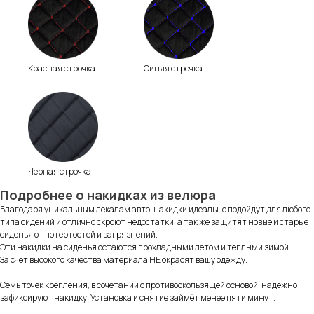
Информация
Красная строчка
Синяя строчка
для покупателей
Черная строчка
Подробнее о накидках из велюра
Благодаря уникальным лекалам авто-накидки идеально подойдут для любого
Нам доверяют
Читать
типа сидений и отлично скроют недостатки, а так же защитят новые и старые
отзывы
сиденья от потертостей и загрязнений.
Эти накидки на сиденья остаются прохладными летом и теплыми зимой.
За счёт высокого качества материала НЕ окрасят вашу одежду.
Семь точек крепления, в сочетании с противоскользящей основой, надёжно
4,0
5,0
зафиксируют накидку. Установка и снятие займёт менее пяти минут.