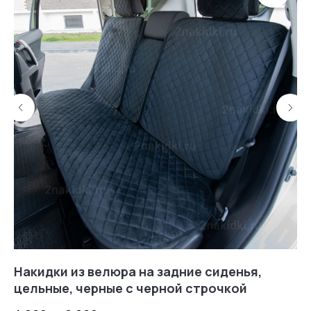
4,0
5,0
4,9
5,0
Контакты
Накидки из велюра на задние сиденья,
На
цельные, черные с черной строчкой
с
8 (969) 777 53 25