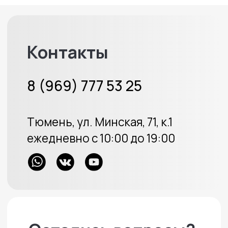
ИП Протасов А.В.
ОГРН 313723233100226
Политика конфиденциальности
Создание сайта