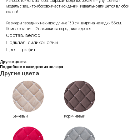
износостойкого велюра. Широкая модель с боками — улучшенная
модель с защитой боковой части сидений. Идеально впишется в любой
салон!
Размеры передних накидок: длина 130 см, ширина накидки 55 см.
Комплектация – 2 накидки на передние сиденья
Состав: велюр
Подклад: силиконовый
Цвет: графит
Другие цвета
Подробнее о накидках из велюра
Другие цвета
Бежевый
Коричневый