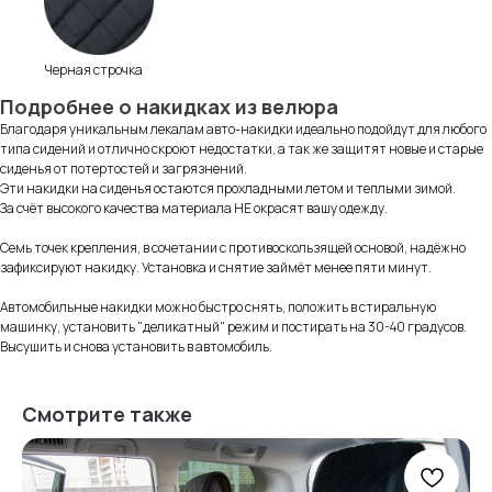
Черная строчка
Подробнее о накидках из велюра
Благодаря уникальным лекалам авто-накидки идеально подойдут для любого
типа сидений и отлично скроют недостатки, а так же защитят новые и старые
сиденья от потертостей и загрязнений.
Эти накидки на сиденья остаются прохладными летом и теплыми зимой.
За счёт высокого качества материала НЕ окрасят вашу одежду.
Информация
для покупателей
Семь точек крепления, в сочетании с противоскользящей основой, надёжно
зафиксируют накидку. Установка и снятие займёт менее пяти минут.
Автомобильные накидки можно быстро снять, положить в стиральную
машинку, установить "деликатный" режим и постирать на 30-40 градусов.
Высушить и снова установить в автомобиль.
Смотрите также
Нам доверяют
Читать
отзывы