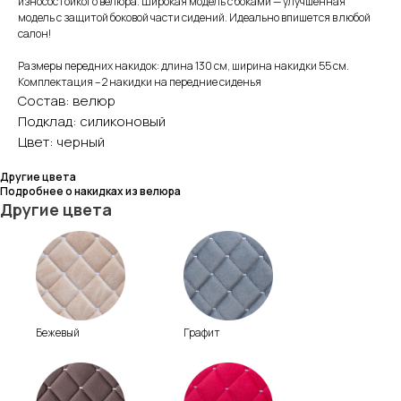
износостойкого велюра. Широкая модель с боками — улучшенная
модель с защитой боковой части сидений. Идеально впишется в любой
салон!
Размеры передних накидок: длина 130 см, ширина накидки 55 см.
Комплектация – 2 накидки на передние сиденья
Состав: велюр
Подклад: силиконовый
Цвет: черный
Другие цвета
Подробнее о накидках из велюра
Другие цвета
Бежевый
Графит