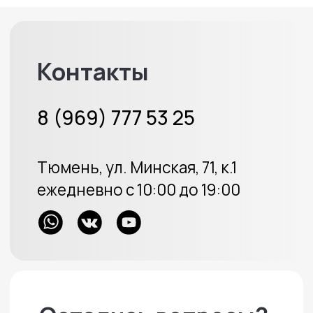
ИП Протасов А.В.
ОГРН 313723233100226
Политика конфиденциальности
Создание сайта