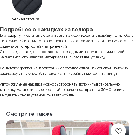
Черная строчка
Подробнее о накидках из велюра
Благодаря уникальным лекалам авто-накидки идеально подойдут для любого
типа сидений и отлично скроют недостатки, а так же защитят новые и старые
сиденья от потертостей и загрязнений.
Эти накидки на сиденья остаются прохладными летом и теплыми зимой.
За счёт высокого качества материала НЕ окрасят вашу одежду.
Информация
для покупателей
Семь точек крепления, в сочетании с противоскользящей основой, надёжно
зафиксируют накидку. Установка и снятие займёт менее пяти минут.
Автомобильные накидки можно быстро снять, положить в стиральную
машинку, установить "деликатный" режим и постирать на 30-40 градусов.
Высушить и снова установить в автомобиль.
Смотрите также
Нам доверяют
Читать
отзывы